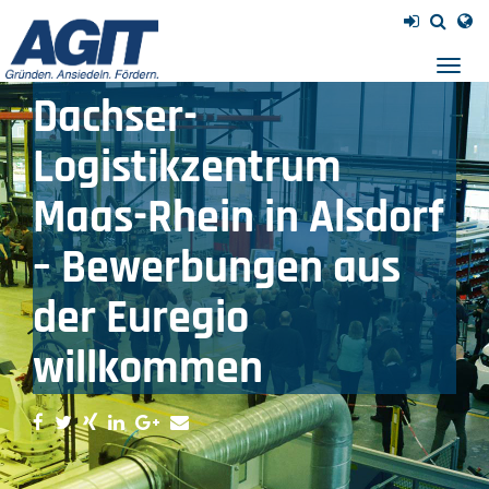
Belgien erhielten
Einblicke in das
Navig
einb
Dachser-
Logistikzentrum
Maas-Rhein in Alsdorf
– Bewerbungen aus
der Euregio
willkommen