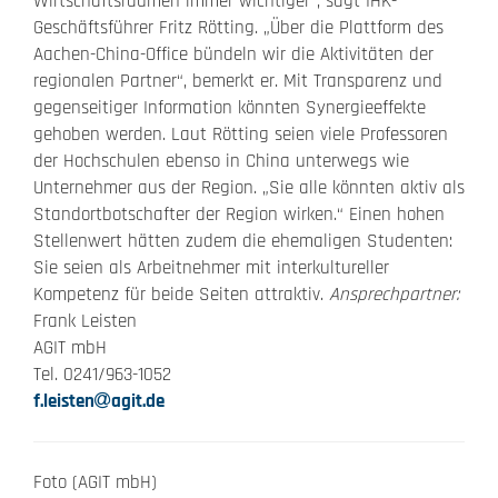
Wirtschaftsräumen immer wichtiger“, sagt IHK-
Geschäftsführer Fritz Rötting. „Über die Plattform des
Aachen-China-Office bündeln wir die Aktivitäten der
regionalen Partner“, bemerkt er. Mit Transparenz und
gegenseitiger Information könnten Synergieeffekte
gehoben werden. Laut Rötting seien viele Professoren
der Hochschulen ebenso in China unterwegs wie
Unternehmer aus der Region. „Sie alle könnten aktiv als
Standortbotschafter der Region wirken.“ Einen hohen
Stellenwert hätten zudem die ehemaligen Studenten:
Sie seien als Arbeitnehmer mit interkultureller
Kompetenz für beide Seiten attraktiv.
Ansprechpartner:
Frank Leisten
AGIT mbH
Tel. 0241/963-1052
f.leisten
agit.de
Foto (AGIT mbH)