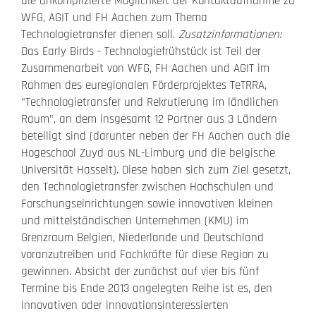
die unkomplizierte Möglichkeit der Kontaktaufnahme zu
WFG, AGIT und FH Aachen zum Thema
Technologietransfer dienen soll.
Zusatzinformationen:
Das Early Birds - Technologiefrühstück ist Teil der
Zusammenarbeit von WFG, FH Aachen und AGIT im
Rahmen des euregionalen Förderprojektes TeTRRA,
"Technologietransfer und Rekrutierung im ländlichen
Raum", an dem insgesamt 12 Partner aus 3 Ländern
beteiligt sind (darunter neben der FH Aachen auch die
Hogeschool Zuyd aus NL-Limburg und die belgische
Universität Hasselt). Diese haben sich zum Ziel gesetzt,
den Technologietransfer zwischen Hochschulen und
Forschungseinrichtungen sowie innovativen kleinen
und mittelständischen Unternehmen (KMU) im
Grenzraum Belgien, Niederlande und Deutschland
voranzutreiben und Fachkräfte für diese Region zu
gewinnen. Absicht der zunächst auf vier bis fünf
Termine bis Ende 2013 angelegten Reihe ist es, den
innovativen oder innovationsinteressierten