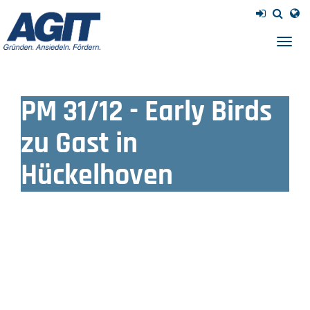
Navig
einb
PM 31/12 - Early Birds
zu Gast in
Hückelhoven
Erneut mehr als 40 Unternehmensvertreter zu Gast bei
neuer Veranstaltungsreihe von WFG, FH Aachen und
AGIT