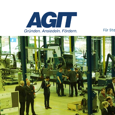
Für St