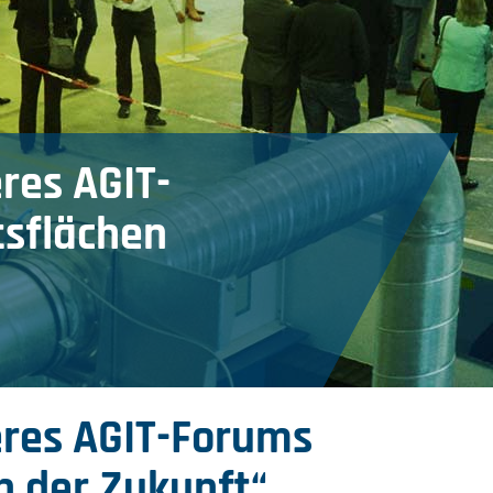
res AGIT-
tsflächen
eres AGIT-Forums
n der Zukunft“