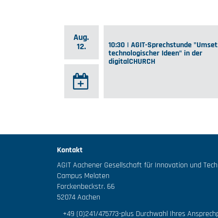
Aug.
10:30 | AGIT-Sprechstunde "Umse
12.
technologischer Ideen" in der
digitalCHURCH
Kontakt
AGIT Aachener Gesellschaft für Innovation und Tec
Campus Melaten
Forckenbeckstr. 66
52074 Aachen
+49 (0)241/475773
-plus Durchwahl Ihres Ansprech