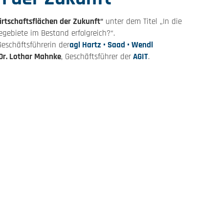
rtschaftsflächen der Zukunft“
unter dem Titel „In die
ebiete im Bestand erfolgreich?“.
Geschäftsführerin der
agl Hartz • Saad • Wendl
Dr. Lothar Mahnke
, Geschäftsführer der
AGIT
.