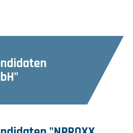
andidaten
mbH"
andidaten "NPROXX