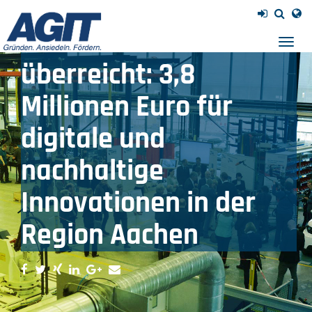
Zuwendungsbescheide
für CSI wurden
Navig
einb
überreicht: 3,8
Millionen Euro für
digitale und
nachhaltige
Innovationen in der
Region Aachen