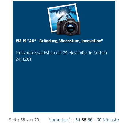
PM 19 "AC² - Gründung, Wachstum, Innovation"
Innovationsworkshop am 29. November in Aachen
24.11.2011
Seite 65 von 70.
Vorherige
1
…
64
65
66
…
70
Nächste