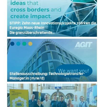
STIPP: Zehn neue Innovationsprojekte stärken die
Euregio Maas-Rhein
Die grenzüberschreitende…
Stellenausschreibung: Technologietransfer-
Manager:in (m/w/d)