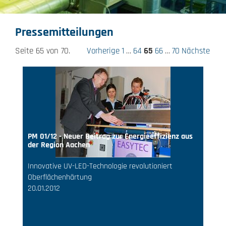
Pressemitteilungen
Seite 65 von 70.
Vorherige
1
…
64
65
66
…
70
Nächste
PM 01/12 - Neuer Beitrag zur Energieeffizienz aus
der Region Aachen
Innovative UV-LED-Technologie revolutioniert
Oberflächenhärtung
20.01.2012