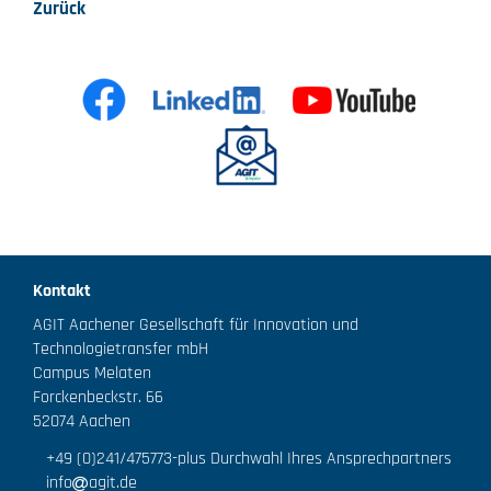
Zurück
Kontakt
AGIT Aachener Gesellschaft für Innovation und
Technologietransfer mbH
Campus Melaten
Forckenbeckstr. 66
52074 Aachen
+49 (0)241/475773
-plus Durchwahl Ihres Ansprechpartners
info
agit.de