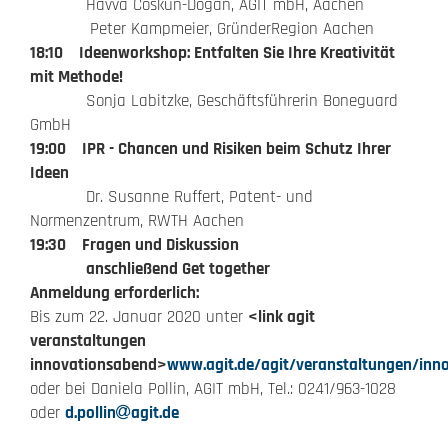
Havva Coskun-Dogan, AGIT mbH, Aachen
Peter Kampmeier, GründerRegion Aachen
18:10 Ideenworkshop: Entfalten Sie Ihre Kreativität
mit Methode!
Sonja Labitzke, Geschäftsführerin Boneguard
GmbH
19:00 IPR - Chancen und Risiken beim Schutz Ihrer
Ideen
Dr. Susanne Ruffert, Patent- und
Normenzentrum, RWTH Aachen
19:30 Fragen und Diskussion
anschließend Get together
Anmeldung erforderlich:
Bis zum 22. Januar 2020 unter
<link agit
veranstaltungen
innovationsabend>
www.agit.de/agit/veranstaltungen/inn
oder bei Daniela Pollin, AGIT mbH, Tel.: 0241/963-1028
oder
d.pollin
agit.de