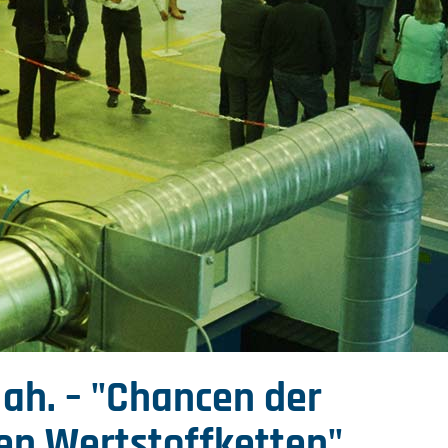
 Nah. – "Chancen der
den Wertstoffketten"