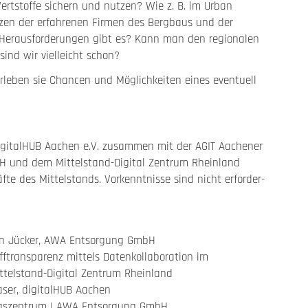
rtstoffe sichern und nutzen? Wie z. B. im Urban
nzen der erfahrenen Firmen des Bergbaus und der
he Herausforderungen gibt es? Kann man den regionalen
sind wir vielleicht schon?
eben sie Chancen und Möglichkeiten eines eventuell
 digitalHUB Aachen e.V. zusammen mit der AGIT Aachener
e mbH und dem Mittelstand-Digital Zentrum Rheinland
fte des Mittel­stands. Vorkennt­nisse sind nicht erfor­der­
an Jücker, AWA Entsorgung GmbH
ftransparenz mittels Datenkollaboration im
ttelstand-Digital Zentrum Rheinland
aser, digitalHUB Aachen
gszentrum | AWA Entsorgung GmbH