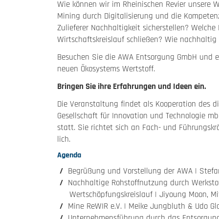
Wie können wir im Rheinischen Revier unsere We
Mining durch Digitalisierung und die Kompete
Zulieferer Nachhaltigkeit sicherstellen? Welc
Wirtschaftskreislauf schließen? Wie nachhaltig 
Besuchen Sie die AWA Entsorgung GmbH und erl
neuen Ökosystems Wertstoff.
Bringen Sie ihre Erfahrungen und Ideen ein.
Die Veranstaltung findet als Koope­ra­tion des
Gesell­schaft für Inno­va­tion und Tech­no­logi
statt. Sie richtet sich an Fach- und Führungs­krä
lich.
Agenda
Begrüßung und Vorstellung der AWA | Stef
Nachhaltige Rohstoffnutzung durch Werkstof
Wertschöpfungskreislauf | Jiyoung Moon, Mi
Mine ReWIR e.V. | Meike Jungbluth & Udo Gl
Unternehmensführung durch das Entsorgun