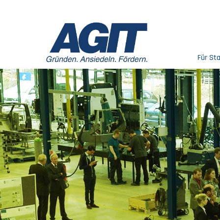
Für St