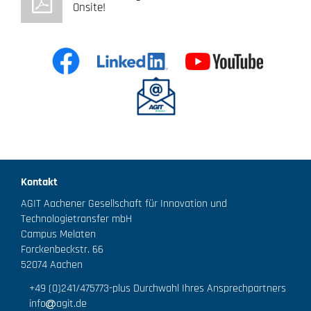
Onsite!
Kontakt
AGIT Aachener Gesellschaft für Innovation und
Technologietransfer mbH
Campus Melaten
Forckenbeckstr. 66
52074 Aachen
+49 (0)241/475773
-plus Durchwahl Ihres Ansprechpartners
info
agit.de