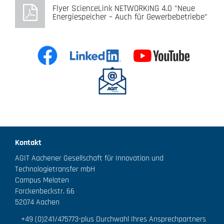
Flyer ScienceLink NETWORKING 4.0 "Neue
Energiespeicher – Auch für Gewerbebetriebe"
Kontakt
AGIT Aachener Gesellschaft für Innovation und
Technologietransfer mbH
Campus Melaten
Forckenbeckstr. 66
52074 Aachen
+49 (0)241/475773
-plus Durchwahl Ihres Ansprechpartners