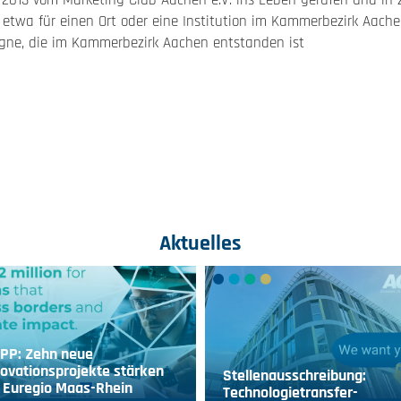
 2013 vom Marketing-Club Aachen e.V. ins Leben gerufen und in 
 etwa für einen Ort oder eine Institution im Kammerbezirk Aach
gne, die im Kammerbezirk Aachen entstanden ist
Aktuelles
IPP: Zehn neue
ovationsprojekte stärken
Stellenausschreibung:
 Euregio Maas-Rhein
Technologietransfer-