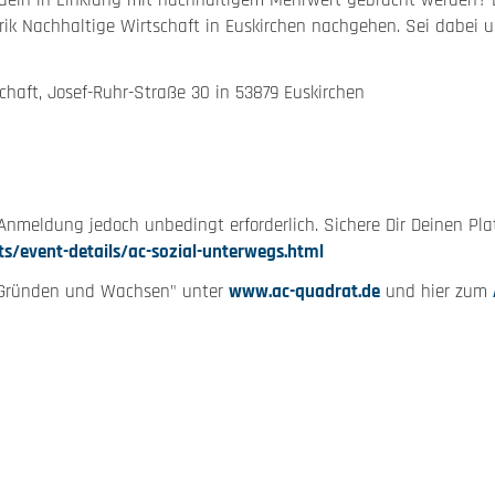
eln in Einklang mit nachhaltigem Mehrwert gebracht werden? D
brik Nachhaltige Wirtschaft in Euskirchen nachgehen. Sei dabei
schaft, Josef-Ruhr-Straße 30 in 53879 Euskirchen
r
e Anmeldung jedoch unbedingt erforderlich. Sichere Dir Deinen P
s/event-details/ac-sozial-unterwegs.html
"Gründen und Wachsen" unter
www.ac-quadrat.de
und hier zum