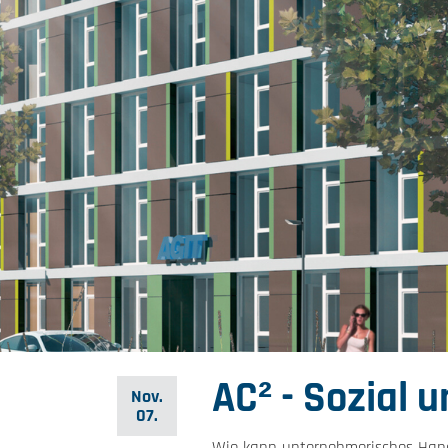
AC² - Sozial 
Nov.
07.