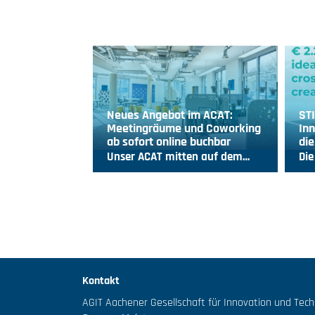
Neues Angebot im ACAT:
ST
Meetingräume und Coworking
Inn
ab sofort online buchbar
die
Unser ACAT mitten auf dem…
Die
Kontakt
AGIT Aachener Gesellschaft für Innovation und Tec