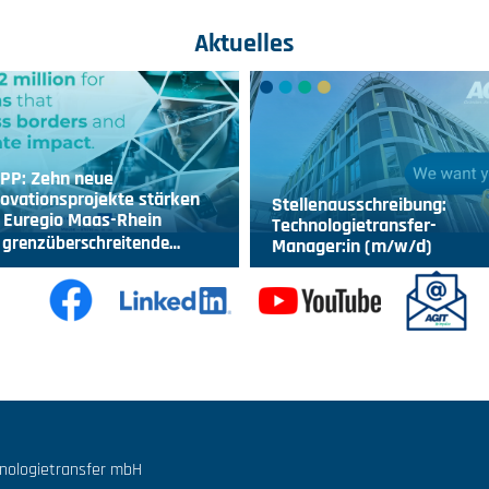
Aktuelles
IPP: Zehn neue
ovationsprojekte stärken
Stellenausschreibung:
 Euregio Maas-Rhein
Technologietransfer-
 grenzüberschreitende…
Manager:in (m/w/d)
hnologietransfer mbH