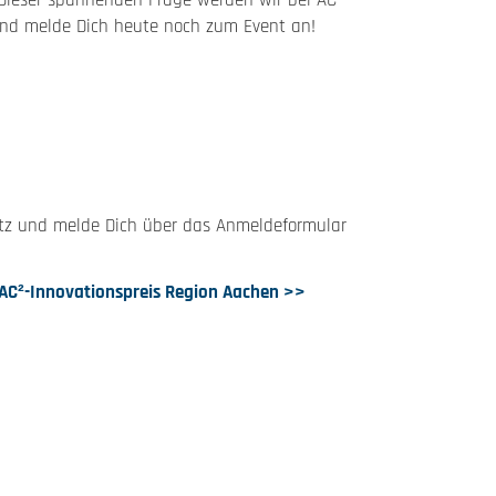
ieser spannenden Frage werden wir bei AC² -
 und melde Dich heute noch zum Event an!
latz und melde Dich über das Anmeldeformular
AC²-Innovationspreis Region Aachen >>