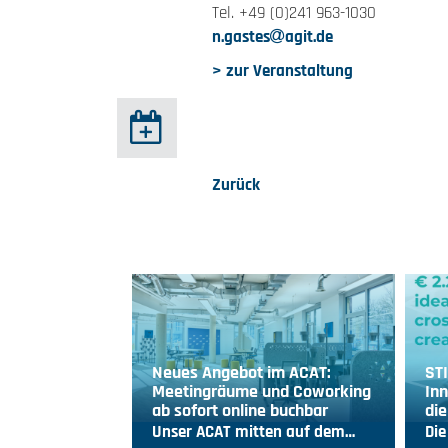
Tel. +49 (0)241 963-1030
n.gastes
agit.de
> zur Veranstaltung
Zurück
Neues Angebot im ACAT:
ST
Meetingräume und Coworking
Inn
ab sofort online buchbar
die
Unser ACAT mitten auf dem…
Die