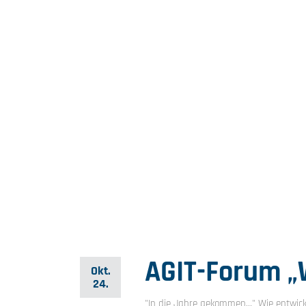
AGIT-Forum „
Okt.
24.
"In die Jahre gekommen…" Wie entwick