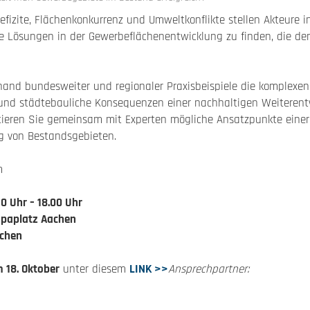
efizite, Flächenkonkurrenz und Umweltkonflikte stellen Akteure 
e Lösungen in der Gewerbeflächenentwicklung zu finden, die de
hand bundesweiter und regionaler Praxisbeispiele die komplexe
und städtebauliche Konsequenzen einer nachhaltigen Weiteren
utieren Sie gemeinsam mit Experten mögliche Ansatzpunkte einer
ng von Bestandsgebieten.
m
30 Uhr – 18.00 Uhr
paplatz Aachen
achen
 18. Oktober
unter diesem
LINK >>
Ansprechpartner: