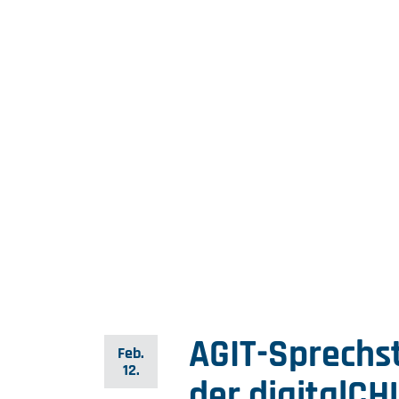
AGIT-Sprechs
Feb.
12.
der digitalC