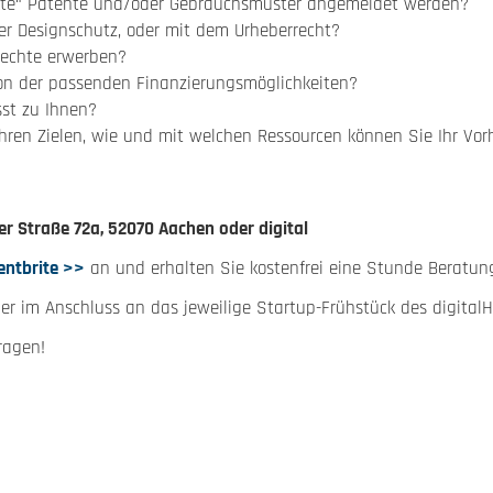
kte“ Patente und/oder Gebrauchsmuster angemeldet werden?
er Designschutz, oder mit dem Urheberrecht?
rechte erwerben?
tion der passenden Finanzierungsmöglichkeiten?
st zu Ihnen?
Ihren Zielen, wie und mit welchen Ressourcen können Sie Ihr Vor
er Straße 72a, 52070 Aachen oder digital
entbrite >>
an und erhalten Sie kostenfrei eine Stunde Beratun
er im Anschluss an das jeweilige Startup-Frühstück des digital
ragen!