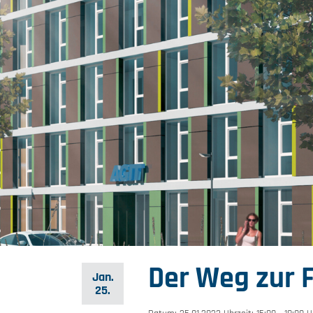
Der Weg zur F
Jan.
25.