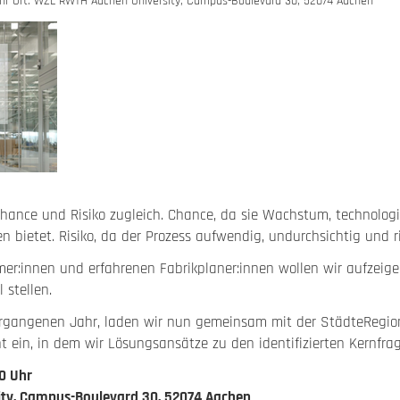
 Uhr Ort: WZL RWTH Aachen University, Campus-Boulevard 30, 52074 Aachen
Chance und Risiko zugleich. Chance, da sie Wachstum, technolog
 bietet. Risiko, da der Prozess aufwendig, undurchsichtig und ri
r:innen und erfahrenen Fabrikplaner:innen wollen wir aufzeige
 stellen.
vergangenen Jahr, laden wir nun gemeinsam mit der StädteRegio
 ein, in dem wir Lösungsansätze zu den identifizierten Kernfrag
00 Uhr
ty, Campus-Boulevard 30, 52074 Aachen