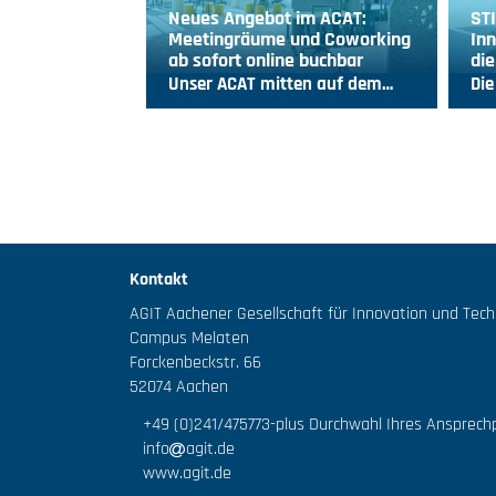
Neues Angebot im ACAT:
ST
Meetingräume und Coworking
Inn
ab sofort online buchbar
die
Unser ACAT mitten auf dem…
Die
Kontakt
AGIT Aachener Gesellschaft für Innovation und Tec
Campus Melaten
Forckenbeckstr. 66
52074 Aachen
+49 (0)241/475773
-plus Durchwahl Ihres Ansprech
info
agit.de
www.agit.de