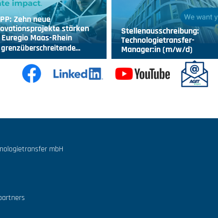
IPP: Zehn neue
ovationsprojekte stärken
Stellenausschreibung:
 Euregio Maas-Rhein
Technologietransfer-
 grenzüberschreitende…
Manager:in (m/w/d)
hnologietransfer mbH
partners