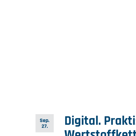
Digital. Prakt
Sep.
27.
Wertstoffket