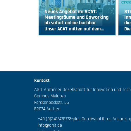
Neues Angebot im ACAT:
ST
Meetingräume und Coworking
Inn
ab sofort online buchbar
die
Unser ACAT mitten auf dem…
Die
Kontakt
AGIT Aachener Gesellschaft für Innovation und Tec
Campus Melaten
Forckenbeckstr. 66
52074 Aachen
+49 (0)241/475773
-plus Durchwahl Ihres Ansprech
info
agit.de