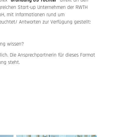
plex
“Gründung US-Tochter”
direkt an den
lgreichen Start-up Unternehmen der RWTH
bH, mit Informationen rund um
uchtet/ Antworten zur Verfügung gestellt:
ung wissen?
lich. Die Ansprechpartnerin für dieses Format
ung steht.