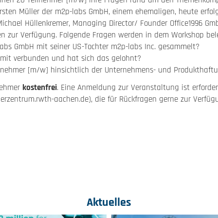
önnen 20 Teilnehmer [m/w] ihre Fragen rund um den Themenkom
rsten Müller der m2p-labs GmbH, einem ehemaligen, heute erfo
Michael Hüllenkremer, Managing Director/ Founder Office1996 Gm
en zur Verfügung. Folgende Fragen werden in dem Workshop bele
abs GmbH mit seiner US-Tochter m2p-labs Inc. gesammelt?
mit verbunden und hat sich das gelohnt?
rnehmer [m/w] hinsichtlich der Unternehmens- und Produkthaft
lnehmer
kostenfrei
. Eine Anmeldung zur Veranstaltung ist erforder
derzentrum.rwth-aachen.de), die für Rückfragen gerne zur Verfüg
Aktuelles