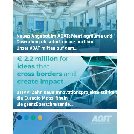
Neues Angebot im ACAT: Meetingräume und
Coworking ab sofort online buchbar
Unser ACAT mitten auf dem…
STIPP: Zehn neue Innovationsprojekte stärken
die Euregio Maas-Rhein
Die grenzüberschreitende…