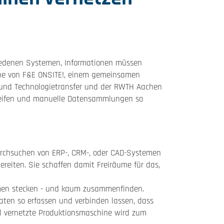
hiedenen Systemen, Informationen müssen
abe von F&E ONSITE!, einem gemeinsamen
 und Technologietransfer und der RWTH Aachen
leifen und manuelle Datensammlungen so
urchsuchen von ERP-, CRM-, oder CAD-Systemen
eiten. Sie schaffen damit Freiräume für das,
emen stecken - und kaum zusammenfinden.
daten so erfassen und verbinden lassen, dass
al vernetzte Produktionsmaschine wird zum