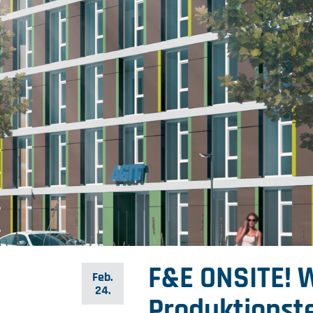
F&E ONSITE! 
Feb.
24.
Produktionst