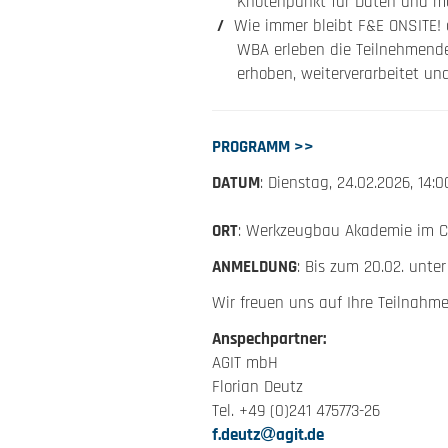
Knotenpunkt für Daten und ma
Wie immer bleibt F&E ONSITE! 
WBA erleben die Teilnehmende
erhoben, weiterverarbeitet un
PROGRAMM >>
DATUM
: Dienstag, 24.02.2026, 14:0
ORT
: Werkzeugbau Akademie im Cl
ANMELDUNG
: Bis zum 20.02. unte
Wir freuen uns auf Ihre Teilnahme
Anspechpartner:
AGIT mbH
Florian Deutz
Tel. +49 (0)241 475773-26
f.deutz
agit.de