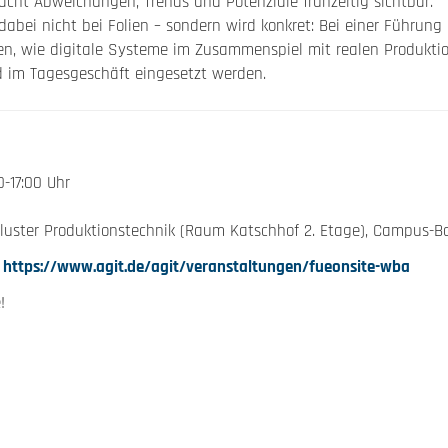
cht Abweichungen, Trends und Potenziale frühzeitig sichtbar.
dabei nicht bei Folien – sondern wird konkret: Bei einer Führu
n, wie digitale Systeme im Zusammenspiel mit realen Produktio
d im Tagesgeschäft eingesetzt werden.
0-17:00 Uhr
uster Produktionstechnik (Raum Katschhof 2. Etage), Campus-B
r
https://www.agit.de/agit/veranstaltungen/fueonsite-wba
!