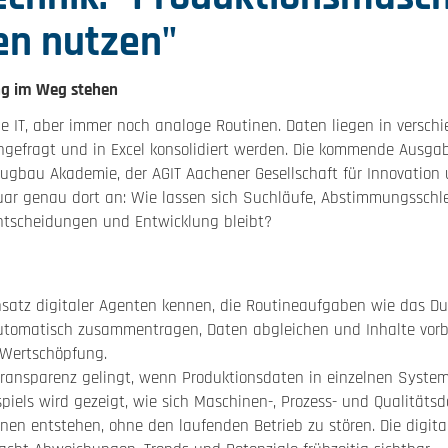
en nutzen"
g im Weg stehen
 IT, aber immer noch analoge Routinen. Daten liegen in versc
gefragt und in Excel konsolidiert werden. Die kommende Ausg
gbau Akademie, der AGIT Aachener Gesellschaft für Innovation
ar genau dort an: Wie lassen sich Suchläufe, Abstimmungssch
 Entscheidungen und Entwicklung bleibt?
nsatz digitaler Agenten kennen, die Routineaufgaben wie das D
tomatisch zusammentragen, Daten abgleichen und Inhalte vorber
e Wertschöpfung.
 Transparenz gelingt, wenn Produktionsdaten in einzelnen Syst
piels wird gezeigt, wie sich Maschinen-, Prozess- und Qualitäts
nen entstehen, ohne den laufenden Betrieb zu stören. Die digit