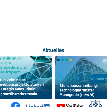
Aktuelles
IPP: Zehn neue
ovationsprojekte stärken
Stellenausschreibung:
 Euregio Maas-Rhein
Technologietransfer-
 grenzüberschreitende…
Manager:in (m/w/d)