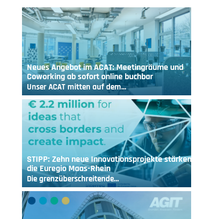
Neues Angebot im ACAT: Meetingräume und
Coworking ab sofort online buchbar
Unser ACAT mitten auf dem…
STIPP: Zehn neue Innovationsprojekte stärken
die Euregio Maas-Rhein
Die grenzüberschreitende…