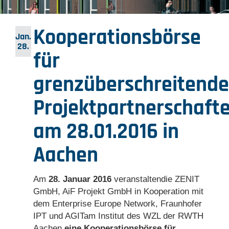
Kooperationsbörse
Jan.
28.
für
grenzüberschreitende
Projektpartnerschaft
am 28.01.2016 in
Aachen
Am
28. Januar 2016
veranstalten
die ZENIT
GmbH, AiF Projekt GmbH in Kooperation mit
dem Enterprise Europe Network, Fraunhofer
IPT und AGIT
am Institut des WZL der RWTH
Aachen
eine Kooperationsbörse für