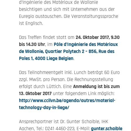
d’Ingénierie des Matériaux de Wallonie
besichtigen und sich mit Unternehmen aus der
Euregio austauschen. Die Veranstaltungssprache
ist Englisch.
Das Treffen findet statt am
24. Oktober 2017, 9.30
bis 14.30 Uhr
, im
Pôle d’Ingénierie des Matériaux
de Wallonie, Quartier Polytech 2 – B56, Rue des
Poles 1, 4000 Liege Belgien
.
Das Teilnahmeentgelt inkl. Lunch beträgt 60 Euro
zzgl. MwSt. pro Person. Die Rechnungsstellung
erfolgt durch Lüttich. Eine
Anmeldung ist bis zum
13. Oktober 2017
unter folgendem Link möglich:
http://www.ccilvn.be/agenda/autres/material-
technology-day-in-liege/
Ansprechpartner ist Dr. Gunter Schaible, IHK
Aachen, Tel.: 0241 4460-223, E-Mail:
gunter.schaible