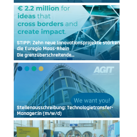
STIPP: Zehn neue Innovationsprojekte stärken
die Euregio Maas-Rhein
Die grenzüberschreitende…
Stellenausschreibung: Technologietransfer-
Manager:in (m/w/d)