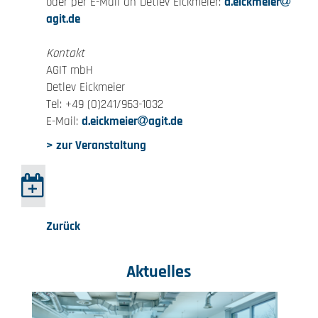
oder per E-Mail an Detlev Eickmeier:
d.eickmeier
agit.de
Kontakt
AGIT mbH
Detlev Eickmeier
Tel: +49 (0)241/963-1032
E-Mail:
d.eickmeier
agit.de
> zur Veranstaltung
Zurück
Aktuelles