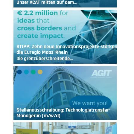
Unser ACAT mitten auf dem…
STIPP: Zehn neue Innovationsprojekte stärken
die Euregio Maas-Rhein
Die grenzüberschreitende…
Stellenausschreibung: Technologietransfer-
Manager:in (m/w/d)