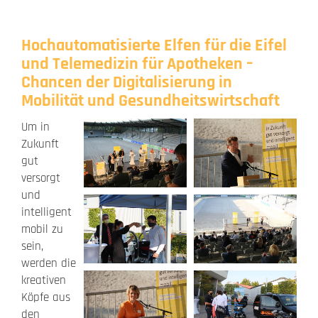
Hochautomatisierte Elfen für die Eifel
und Telemedizin für Apotheken –
Chancen der Digitalisierung in
Mobilität und Gesundheitswirtschaft
Um in
Zukunft
gut
versorgt
und
intelligent
mobil zu
sein,
werden die
kreativen
Köpfe aus
den