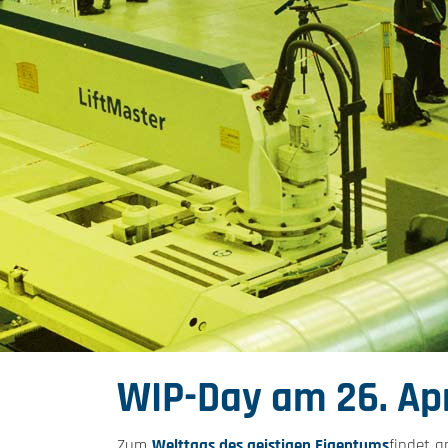
WIP-Day am 26. Apr
Zum
W
elttags des geistigen Eigentums
findet 