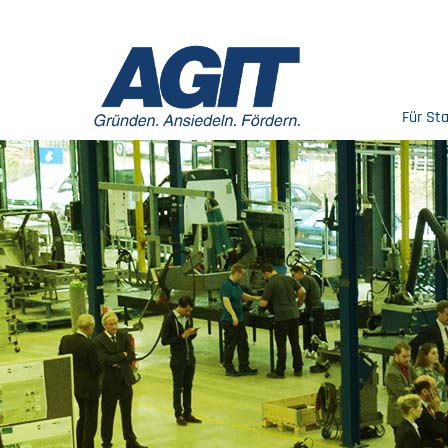
Für St