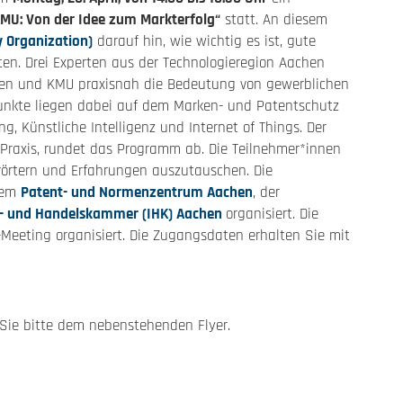
KMU: Von der Idee zum Markterfolg“
statt. An diesem
y Organization)
darauf hin, wie wichtig es ist, gute
ten. Drei Experten aus der Technologieregion Aachen
innen und KMU praxisnah die Bedeutung von gewerblichen
unkte liegen dabei auf dem Marken- und Patentschutz
, Künstliche Intelligenz und Internet of Things. Der
Praxis, rundet das Programm ab. Die Teilnehmer*innen
erörtern und Erfahrungen auszutauschen. Die
dem
Patent- und Normenzentrum Aachen
, der
e- und Handelskammer (IHK) Aachen
organisiert. Die
-Meeting organisiert. Die Zugangsdaten erhalten Sie mit
ie bitte dem nebenstehenden Flyer.