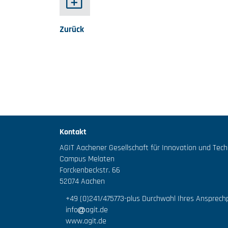
Zurück
Kontakt
AGIT Aachener Gesellschaft für Innovation und Tec
Campus Melaten
Forckenbeckstr. 66
52074 Aachen
+49 (0)241/475773
-plus Durchwahl Ihres Ansprech
info
agit.de
www.agit.de