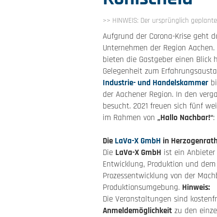
>> HINWEIS: Der ursprünglich geplante
Aufgrund der Corona-Krise geht
Unternehmen der Region Aachen. M
bieten die Gastgeber einen Blick 
Gelegenheit zum Erfahrungsaust
Industrie- und Handelskammer
bi
der Aachener Region. In den verg
besucht. 2021 freuen sich fünf we
im Rahmen von
„Hallo Nachbar!“
:
Die
LaVa-X GmbH
in Herzogenrath
Die
LaVa-X GmbH
ist ein Anbiete
Entwicklung, Produktion und dem
Prozessentwicklung von der Machba
Produktionsumgebung.
Hinweis:
Die Veranstaltungen sind kostenf
Anmeldemöglichkeit
zu den einze