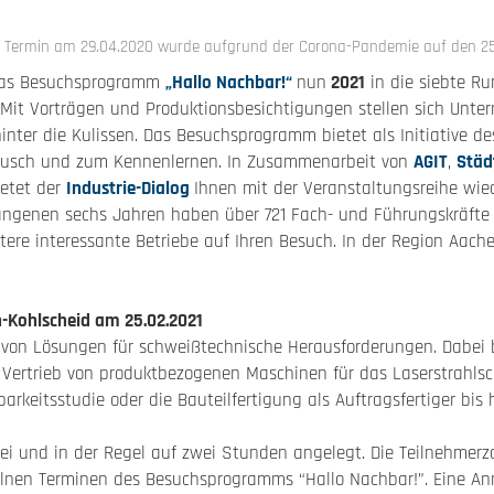
 Termin am 29.04.2020 wurde aufgrund der Corona-Pandemie auf den 25.02
 das Besuchsprogramm
„Hallo Nachbar!“
nun
2021
in die siebte Ru
it Vorträgen und Produktionsbesichtigungen stellen sich Unter
hinter die Kulissen. Das Besuchsprogramm bietet als Initiative d
ausch und zum Kennenlernen. In Zusammenarbeit von
AGIT
,
Städ
etet der
Industrie-Dialog
Ihnen mit der Veranstaltungsreihe wie
angenen sechs Jahren haben über 721 Fach- und Führungskräfte
itere interessante Betriebe auf Ihren Besuch. In der Region Aach
-Kohlscheid am 25.02.2021
r von Lösungen für schweißtechnische Herausforderungen. Dabei
 Vertrieb von produktbezogenen Maschinen für das Laserstrahls
rkeitsstudie oder die Bauteilfertigung als Auftragsfertiger bis 
rei und in der Regel auf zwei Stunden angelegt. Die Teilnehmerz
lnen Terminen des Besuchsprogramms “Hallo Nachbar!”. Eine An