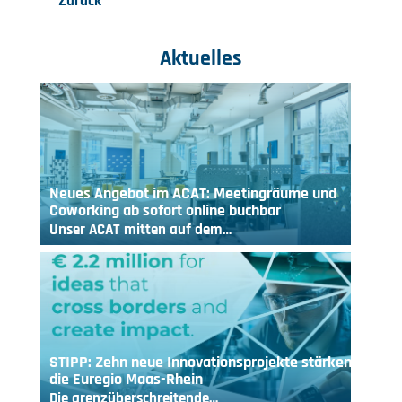
Zurück
Aktuelles
Neues Angebot im ACAT: Meetingräume und
Coworking ab sofort online buchbar
Unser ACAT mitten auf dem…
STIPP: Zehn neue Innovationsprojekte stärken
die Euregio Maas-Rhein
Die grenzüberschreitende…