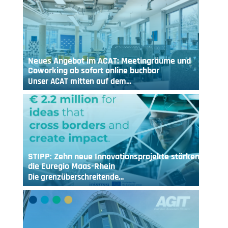
Neues Angebot im ACAT: Meetingräume und
Coworking ab sofort online buchbar
Unser ACAT mitten auf dem…
STIPP: Zehn neue Innovationsprojekte stärken
die Euregio Maas-Rhein
Die grenzüberschreitende…