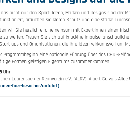
das nicht nur den Sport! Ideen, Marken und Designs sind der Mot
funktioniert, brauchen sie klaren Schutz und eine starke Durchs
en wir Sie herzlich ein, gemeinsam mit Expert:innen einen frisc
 zu werfen. Freuen Sie sich auf knackige Impulse, anschauliche 
 Start-ups und Organisationen, die ihre Ideen wirkungsvoll am Ma
vor Programmbeginn eine optionale Führung über das CHIO-Geländ
elfältige Formen geistigen Eigentums zusammenkommen.
18 Uhr
chen Laurensberger Rennverein e.V. (ALRV), Albert-Servais-Allee 
onen-fuer-besucher/anfahrt)