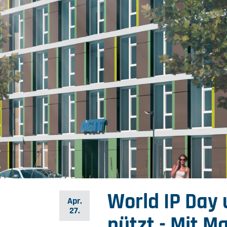
World IP Day 
Apr.
27.
nützt - Mit M