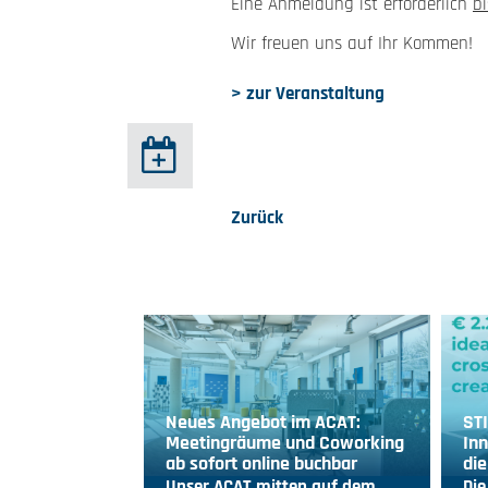
Eine Anmeldung ist erforderlich
bi
Wir freuen uns auf Ihr Kommen!
> zur Veranstaltung
Zurück
Neues Angebot im ACAT:
ST
Meetingräume und Coworking
Inn
ab sofort online buchbar
die
Unser ACAT mitten auf dem…
Die