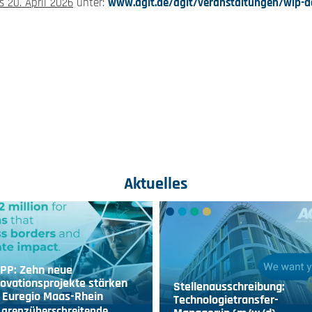
s 20. April 2026
unter:
www.agit.de/agit/veranstaltungen/wip-
Aktuelles
IPP: Zehn neue
ovationsprojekte stärken
Stellenausschreibung:
 Euregio Maas-Rhein
Technologietransfer-
 grenzüberschreitende…