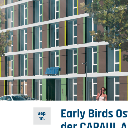
Early Birds O
Sep.
10.
der CAPAUL A