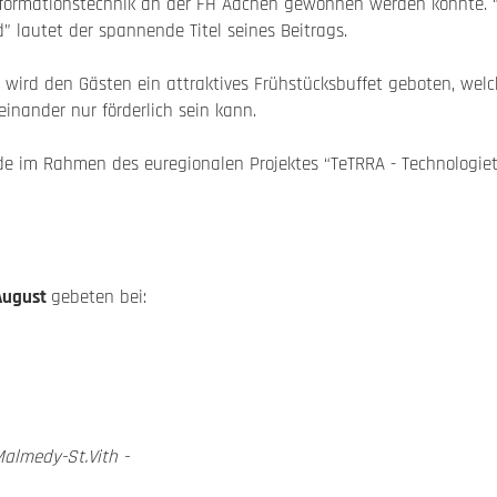
nformationstechnik an der FH Aachen gewonnen werden konnte. “H
d” lautet der spannende Titel seines Beitrags.
wird den Gästen ein attraktives Frühstücksbuffet geboten, wel
nander nur förderlich sein kann.
e im Rahmen des euregionalen Projektes “TeTRRA - Technologiet
 August
gebeten bei:
almedy-St.Vith -