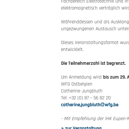
Fachbereich Elektrotechnik und I
elektromagnetisch verträglich wir
Währenddessen und als Ausklang 
ungezwungenen Austausch unterei
Dieses Veranstaltungsformat wurd
entwicklelt.
Die Teilnehmerzahl ist begrenzt.
Um Anmeldung wird
bis zum 29.
WFG Ostbelgien
Catherine Jungbluth
Tel: +32 (0) 87 – 56 82 20
catherine.jungbluth
wfg.be
- Mit Empfehlung der IHK Eupen-M
> zur Veranstaltung