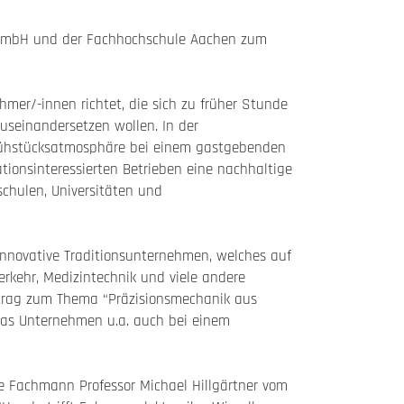
T mbH und der Fachhochschule Aachen zum
mer/-innen richtet, die sich zu früher Stunde
auseinandersetzen wollen. In der
 Frühstücksatmosphäre bei einem gastgebenden
ionsinteressierten Betrieben eine nachhaltige
chulen, Universitäten und
nnovative Traditionsunternehmen, welches auf
rkehr, Medizintechnik und viele andere
ortrag zum Thema “Präzisionsmechanik aus
 das Unternehmen u.a. auch bei einem
ne Fachmann Professor Michael Hillgärtner vom