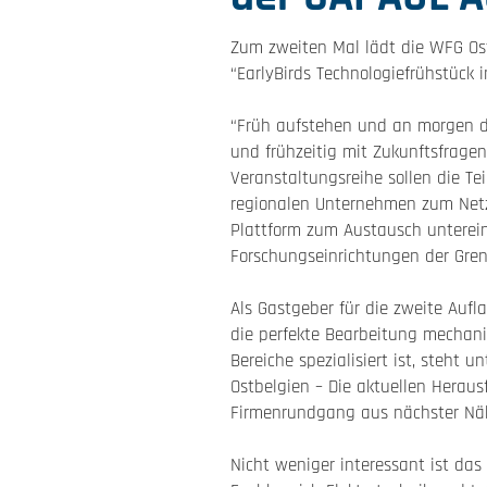
Zum zweiten Mal lädt die WFG Os
“EarlyBirds Technologiefrühstück i
“Früh aufstehen und an morgen de
und frühzeitig mit Zukunftsfragen
Veranstaltungsreihe sollen die T
regionalen Unternehmen zum Netzw
Plattform zum Austausch unterei
Forschungseinrichtungen der Gren
Als Gastgeber für die zweite Auf
die perfekte Bearbeitung mechani
Bereiche spezialisiert ist, steh
Ostbelgien – Die aktuellen Herau
Firmenrundgang aus nächster Nä
Nicht weniger interessant ist da