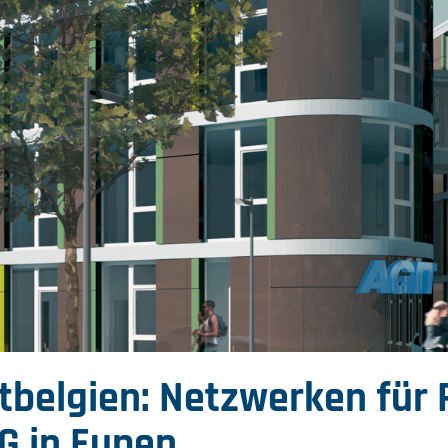
stbelgien: Netzwerken für
G in Eupen