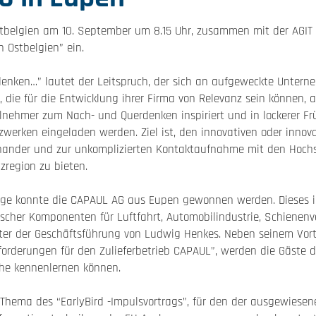
tbelgien am 10. September um 8.15 Uhr, zusammen mit der AGI
n Ostbelgien” ein.
nken…” lautet der Leitspruch, der sich an aufgeweckte Unterneh
, die für die Entwicklung ihrer Firma von Relevanz sein können, 
eilnehmer zum Nach- und Querdenken inspiriert und in lockerer
erken eingeladen werden. Ziel ist, den innovativen oder innovat
nander und zur unkomplizierten Kontaktaufnahme mit den Hochs
zregion zu bieten.
lage konnte die CAPAUL AG aus Eupen gewonnen werden. Dieses i
scher Komponenten für Luftfahrt, Automobilindustrie, Schienenve
t unter der Geschäftsführung von Ludwig Henkes. Neben seinem V
sforderungen für den Zulieferbetrieb CAPAUL”, werden die Gäste
he kennenlernen können.
s Thema des “EarlyBird -Impulsvortrags”, für den der ausgewiese