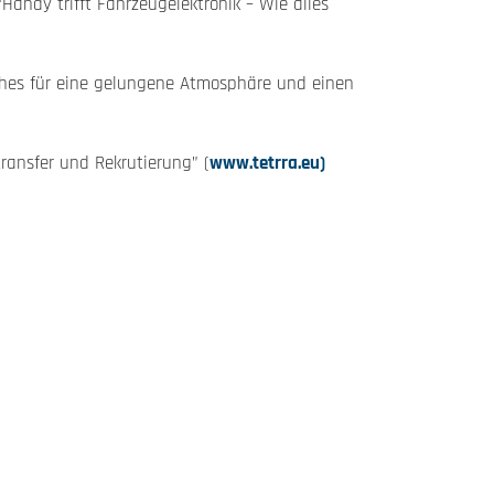
andy trifft Fahrzeugelektronik – Wie alles
ches für eine gelungene Atmosphäre und einen
ransfer und Rekrutierung” (
www.tetrra.eu)