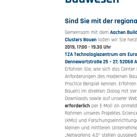
Sind Sie mit der region
Gemeinsam mit dem
Aachen Build
Clusters Bauen
laden wir Sie her
2019, 17:00 - 19.30 Uhr
TZA Technologiezentrum am Europa
Dennewartstraße 25 – 27, 52068 
Erfahren Sie, wie sich das Center
Anforderungen des modernen Bauens
Practice Beispiel kennen. Erfah
Bauen) im direkten Dialog mit Ve
Downloads sowie auf unserer Web
erforderlich
per E-Mail an anmeldu
Rahmen unseres Projektes Science
(KMU) und Forschungseinrichtunge
kleinen und mittleren Unternehme
„Networking 4.0“ stellen ausgewä