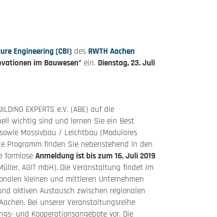
ture Engineering (CBI)
des
RWTH Aachen
ovationen im Bauwesen"
ein.
Dienstag, 23. Juli
UILDING EXPERTS e.V. (ABE) auf die
ll wichtig sind und lernen Sie ein Best
 sowie Massivbau / Leichtbau (Modulares
erte Programm finden Sie nebenstehend in den
ne formlose
Anmeldung ist bis zum 16. Juli 2019
üller, AGIT mbH). Die Veranstaltung findet im
ionalen kleinen und mittleren Unternehmen
und aktiven Austausch zwischen regionalen
Aachen. Bei unserer Veranstaltungsreihe
ungs- und Kooperationsangebote vor. Die