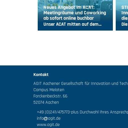
Neues Angebot im ACAT:
ST
Meetingräume und Coworking
Inn
ab sofort online buchbar
die
Unser ACAT mitten auf dem…
Die
Kontakt
AGIT Aachener Gesellschaft für Innovation und Tec
Campus Melaten
Forckenbeckstr. 66
52074 Aachen
+49 (0)241/475773
-plus Durchwahl Ihres Ansprech
info
agit.de
www.agit.de