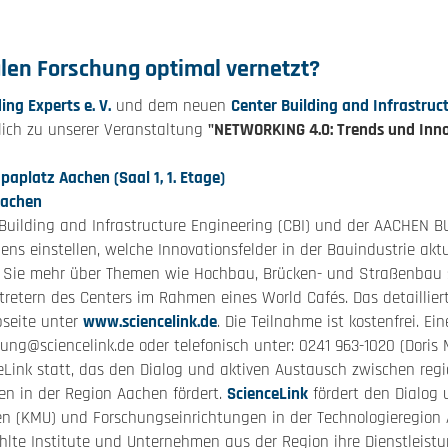
alen Forschung optimal vernetzt?
ing Experts e. V.
und dem neuen
Center Building and Infrastruc
zlich zu unserer Veranstaltung
"NETWORKING 4.0: Trends und Inn
platz Aachen (Saal 1, 1. Etage)
Aachen
 Building and Infrastructure Engineering (CBI) und der AACHEN B
 einstellen, welche Innovationsfelder in der Bauindustrie aktue
ren Sie mehr über Themen wie Hochbau, Brücken- und Straßenbau
rtretern des Centers im Rahmen eines World Cafés. Das detailli
seite unter
www.sciencelink.de
. Die Teilnahme ist kostenfrei. Ei
ng@sciencelink.de oder telefonisch unter: 0241 963-1020 (Doris M
Link statt, das den Dialog und aktiven Austausch zwischen reg
n in der Region Aachen fördert.
ScienceLink
fördert den Dialog 
n (KMU) und Forschungseinrichtungen in der Technologieregion 
hlte Institute und Unternehmen aus der Region ihre Dienstleist