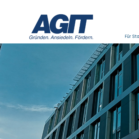
Für St