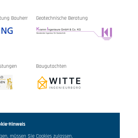
atung Bauherr
Geotechnische Beratung
istungen
Baugutachten
kie-Hinweis
gen, müssen Sie Cookies zulassen.