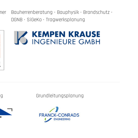
mer
Bauherrenberatung · Bauphysik · Brandschutz ·
DGNB · SiGeKo · Tragwerksplanung
ng
Grundleitungsplanung