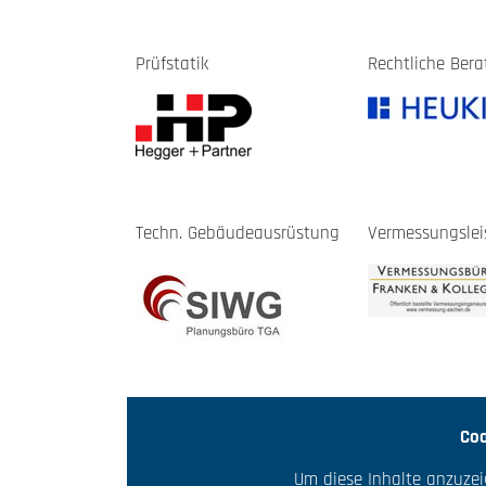
Prüfstatik
Rechtliche Ber
Techn. Gebäudeausrüstung
Vermessungsle
Coo
Um diese Inhalte anzuzei